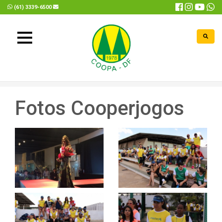
(61) 3339-6500
coopadf@coopadf.com.br
Fotos Cooperjogos